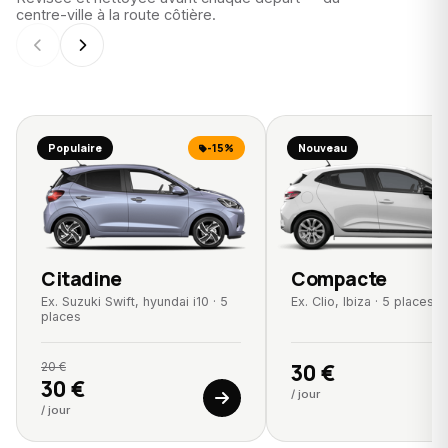
centre-ville à la route côtière.
Populaire
-15%
Nouveau
Citadine
Compacte
Ex. Suzuki Swift, hyundai i10 · 5
Ex. Clio, Ibiza · 5 places
places
20 €
30 €
30 €
/ jour
/ jour