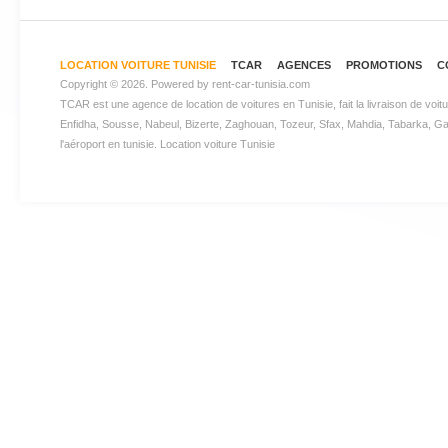
LOCATION VOITURE TUNISIE
TCAR
AGENCES
PROMOTIONS
C
Copyright © 2026. Powered by
rent-car-tunisia.com
TCAR est une agence de
location de voitures en Tunisie
, fait la livraison de v
Enfidha, Sousse, Nabeul, Bizerte, Zaghouan, Tozeur, Sfax, Mahdia, Tabarka, Gabes
l'aéroport en tunisie.
Location voiture Tunisie