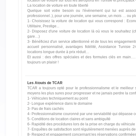
location de voiture sur tous les aéroports en Tunisie et principaux v
La location de voiture en toute liberté
Quelque soit votre besoin ou l'évènement qui lui est assoc
professionnel..), pour une journée, une semaine, un mois … ou plu
1- Choisissez la voiture de location qui vous correspond : Econ
Utilitaire, Prestige...
2- Disposez d'une voiture de location là où vous le souhaitez (ch
gare…)
3- Bénéficiez d'un service attentionné et de tous les engagements 
accueil personnalisé, avantages fidélité, Assistance Tunisie 
locations longue durée à prix réduit…
Et aussi : des offres spéciales et des formules clés en main…. 
toujours un plaisir !
Les Atouts de TCAR
TCAR a toujours opté pour le professionnalisme et le meilleur
moyens les plus sures pour progresser et ne jamais perdre la conf
1- Véhicules techniquement au point
2- Longue expérience dans le domaine
3- Pas de frais cachés
4- Professionnalisme couronné par une serviabilité qui dépasse 
5- Conditions de location claires et sans ambiguïté
6- Rapidité des procédures lors de la prise en charge du véhicule
7- Enquêtes de satisfaction sont régulièrement menées auprès de 
8- Respect et engagement concernant les réservations confirmées