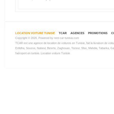
LOCATION VOITURE TUNISIE
TCAR
AGENCES
PROMOTIONS
C
Copyright © 2026. Powered by
rent-car-tunisia.com
TCAR est une agence de
location de voitures en Tunisie
, fait la livraison de v
Enfidha, Sousse, Nabeul, Bizerte, Zaghouan, Tozeur, Sfax, Mahdia, Tabarka, Gabes
l'aéroport en tunisie.
Location voiture Tunisie