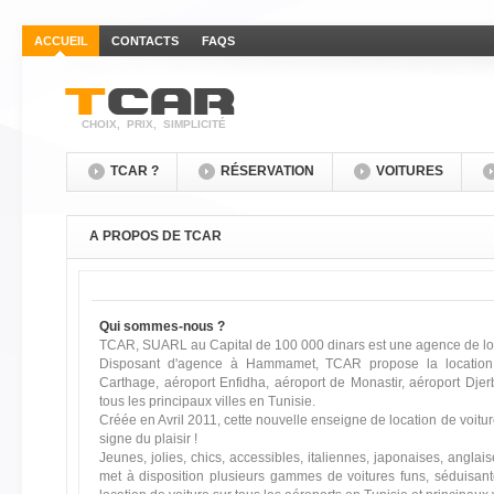
ACCUEIL
CONTACTS
FAQS
CHOIX, PRIX, SIMPLICITÉ
TCAR ?
RÉSERVATION
VOITURES
A PROPOS DE TCAR
Qui sommes-nous ?
TCAR, SUARL au Capital de 100 000 dinars est une agence de loca
Disposant d'agence à Hammamet, TCAR propose la location d
Carthage, aéroport Enfidha, aéroport de Monastir, aéroport Djerb
tous les principaux villes en Tunisie.
Créée en Avril 2011, cette nouvelle enseigne de location de voit
signe du plaisir !
Jeunes, jolies, chics, accessibles, italiennes, japonaises, ang
met à disposition plusieurs gammes de voitures funs, séduisante