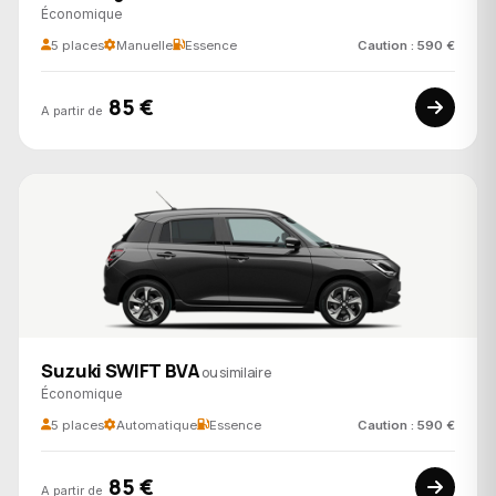
Économique
5 places
Manuelle
Essence
Caution : 590 €
85 €
A partir de
Suzuki SWIFT BVA
ou similaire
Économique
5 places
Automatique
Essence
Caution : 590 €
85 €
A partir de