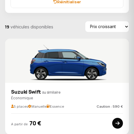
Réinitialiser
19
véhicules disponibles
Suzuki Swift
ou similaire
Économique
5 places
Manuelle
Essence
Caution : 590 €
70 €
A partir de