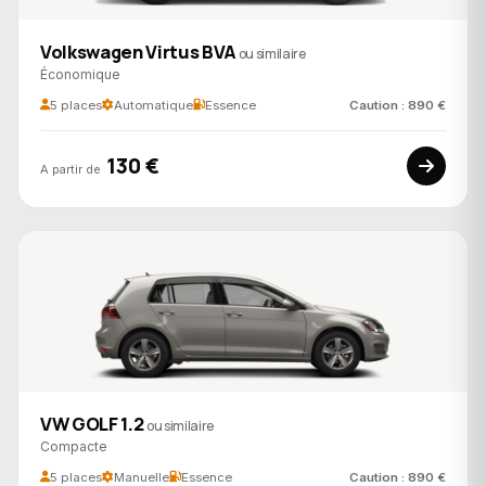
Volkswagen Virtus BVA
ou similaire
Économique
5 places
Automatique
Essence
Caution : 890 €
130 €
A partir de
VW GOLF 1.2
ou similaire
Compacte
5 places
Manuelle
Essence
Caution : 890 €