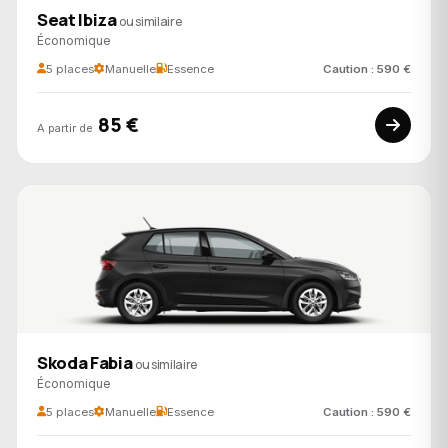
Seat Ibiza
ou similaire
Économique
5 places
Manuelle
Essence
Caution : 590 €
85 €
A partir de
Skoda Fabia
ou similaire
Économique
5 places
Manuelle
Essence
Caution : 590 €