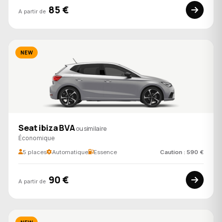
85 €
A partir de
NEW
Seat ibiza BVA
ou similaire
Économique
5 places
Automatique
Essence
Caution : 590 €
90 €
A partir de