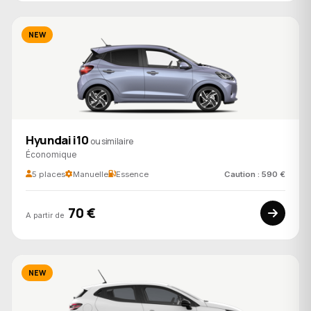
NEW
Hyundai i10
ou similaire
Économique
5 places
Manuelle
Essence
Caution : 590 €
70 €
A partir de
NEW