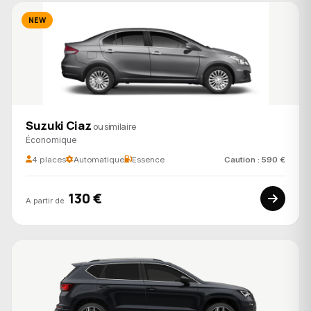
NEW
Suzuki Ciaz
ou similaire
Économique
4 places
Automatique
Essence
Caution : 590 €
130 €
A partir de