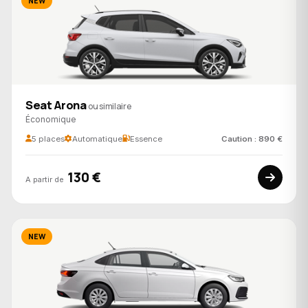
NEW
Seat Arona
ou similaire
Économique
5 places
Automatique
Essence
Caution : 890 €
130 €
A partir de
NEW