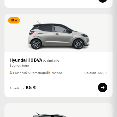
NEW
Hyundai i10 BVA
ou similaire
Économique
4 places
Automatique
Essence
Caution : 590 €
85 €
A partir de