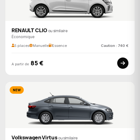
RENAULT CLIO
ou similaire
Économique
5 places
Manuelle
Essence
Caution : 740 €
85 €
A partir de
NEW
Volkswagen Virtus
ou similaire