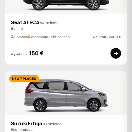
Seat ATECA
ou similaire
Berline
5 places
Automatique
Essence
Caution : 2660 €
150 €
A partir de
NEW 7 PLACES
Suzuki Ertiga
ou similaire
Économique