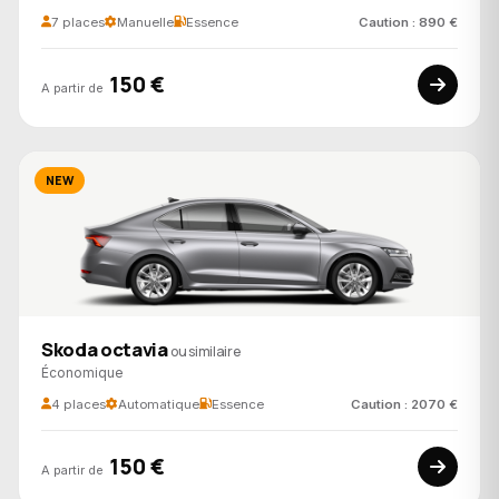
7 places
Manuelle
Essence
Caution : 890 €
150 €
A partir de
NEW
Skoda octavia
ou similaire
Économique
4 places
Automatique
Essence
Caution : 2070 €
150 €
A partir de