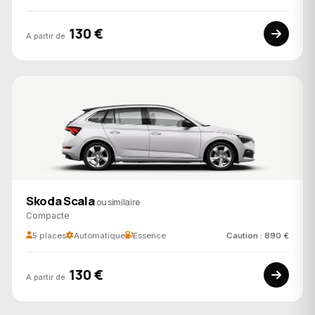
130 €
A partir de
Skoda Scala
ou similaire
Compacte
5 places
Automatique
Essence
Caution : 890 €
130 €
A partir de