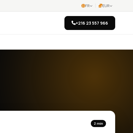
FR
EUR
+216 23 557 966
2 min