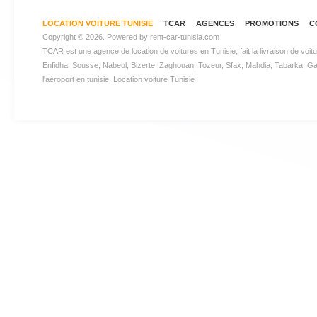
LOCATION VOITURE TUNISIE
TCAR
AGENCES
PROMOTIONS
C
Copyright © 2026. Powered by
rent-car-tunisia.com
TCAR est une agence de
location de voitures en Tunisie
, fait la livraison de v
Enfidha, Sousse, Nabeul, Bizerte, Zaghouan, Tozeur, Sfax, Mahdia, Tabarka, Gabes
l'aéroport en tunisie.
Location voiture Tunisie