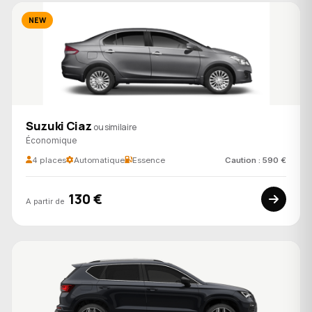
NEW
Suzuki Ciaz
ou similaire
Économique
4 places
Automatique
Essence
Caution : 590 €
130 €
A partir de