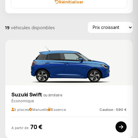
Réinitialiser
19
véhicules disponibles
Suzuki Swift
ou similaire
Économique
5 places
Manuelle
Essence
Caution : 590 €
70 €
A partir de