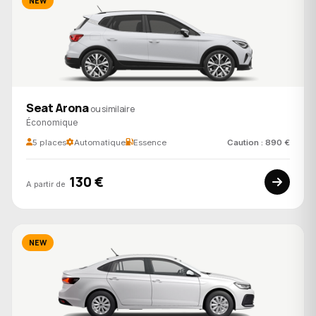
NEW
Seat Arona
ou similaire
Économique
5 places
Automatique
Essence
Caution : 890 €
130 €
A partir de
NEW