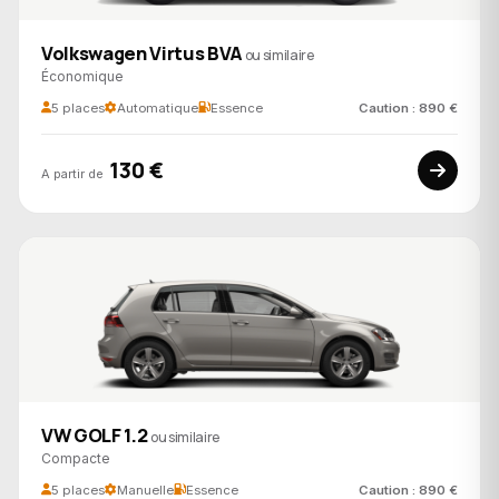
Volkswagen Virtus BVA
ou similaire
Économique
5 places
Automatique
Essence
Caution : 890 €
130 €
A partir de
VW GOLF 1.2
ou similaire
Compacte
5 places
Manuelle
Essence
Caution : 890 €