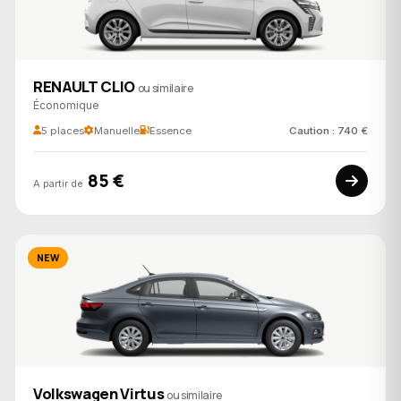
RENAULT CLIO
ou similaire
Économique
5 places
Manuelle
Essence
Caution : 740 €
85 €
A partir de
NEW
Volkswagen Virtus
ou similaire