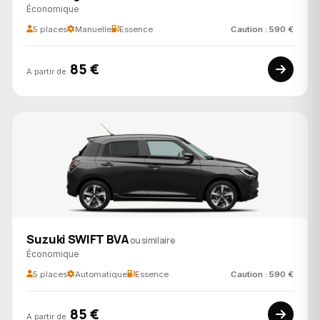
Économique
5 places
Manuelle
Essence
Caution : 590 €
85 €
A partir de
Suzuki SWIFT BVA
ou similaire
Économique
5 places
Automatique
Essence
Caution : 590 €
85 €
A partir de