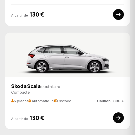
130 €
A partir de
Skoda Scala
ou similaire
Compacte
5 places
Automatique
Essence
Caution : 890 €
130 €
A partir de