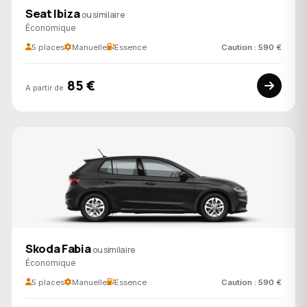
Seat Ibiza
ou similaire
Économique
5 places
Manuelle
Essence
Caution : 590 €
85 €
A partir de
Skoda Fabia
ou similaire
Économique
5 places
Manuelle
Essence
Caution : 590 €