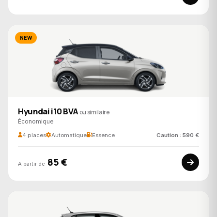
NEW
Hyundai i10 BVA
ou similaire
Économique
4 places
Automatique
Essence
Caution : 590 €
85 €
A partir de