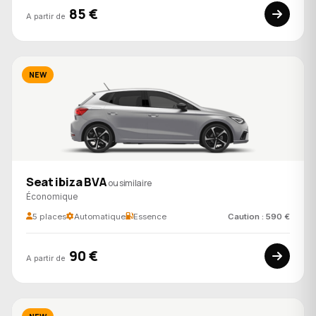
85 €
A partir de
NEW
Seat ibiza BVA
ou similaire
Économique
5 places
Automatique
Essence
Caution : 590 €
90 €
A partir de