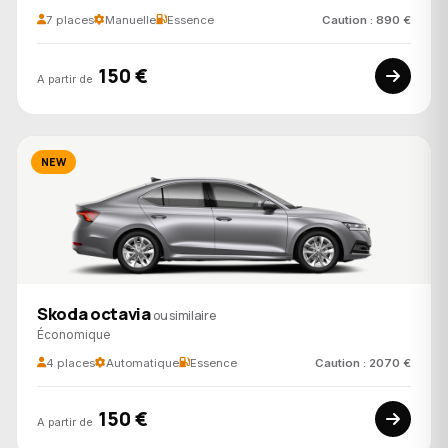
7 places
Manuelle
Essence
Caution : 890 €
150 €
A partir de
NEW
Skoda octavia
ou similaire
Économique
4 places
Automatique
Essence
Caution : 2070 €
150 €
A partir de