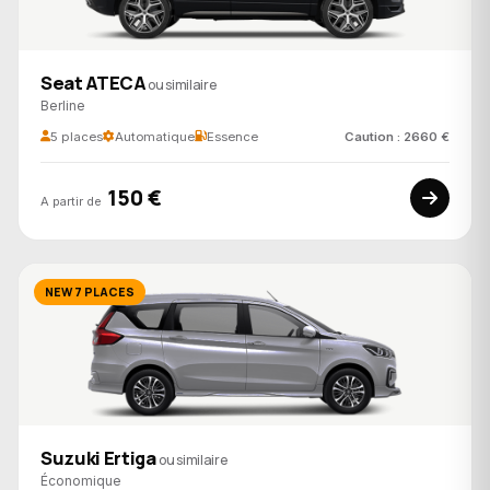
Seat ATECA
ou similaire
Berline
5 places
Automatique
Essence
Caution : 2660 €
150 €
A partir de
NEW 7 PLACES
Suzuki Ertiga
ou similaire
Économique