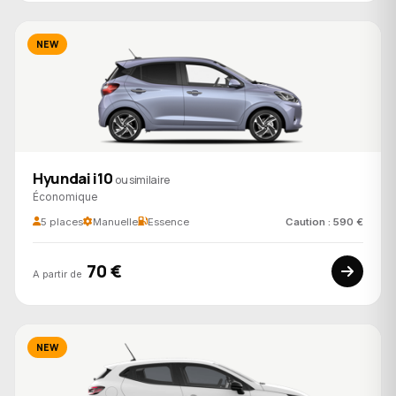
NEW
Hyundai i10
ou similaire
Économique
5 places
Manuelle
Essence
Caution : 590 €
70 €
A partir de
NEW