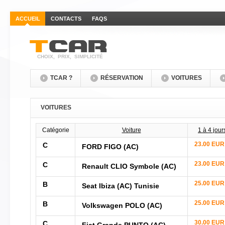
ACCUEIL
CONTACTS
FAQS
CHOIX, PRIX, SIMPLICITÉ
TCAR ?
RÉSERVATION
VOITURES
VOITURES
Catégorie
Voiture
1 à 4 jour
23.00 EUR
C
FORD FIGO (AC)
23.00 EUR
C
Renault CLIO Symbole (AC)
25.00 EUR
B
Seat Ibiza (AC) Tunisie
25.00 EUR
B
Volkswagen POLO (AC)
30.00 EUR
C